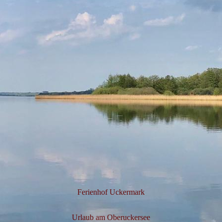
Ferienhof Uckermark
Urlaub am Oberuckersee